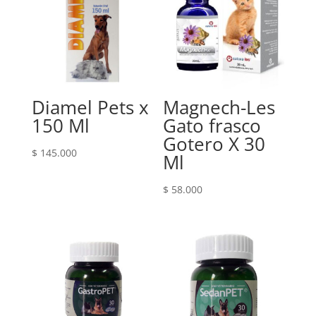
Diamel Pets x
Magnech-Les
150 Ml
Gato frasco
Gotero X 30
$
145.000
Ml
$
58.000