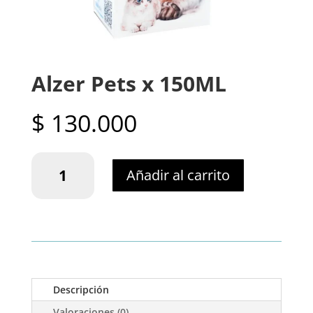
Alzer Pets x 150ML
$
130.000
Alzer
Añadir al carrito
Pets
x
150ML
cantidad
Descripción
Valoraciones (0)