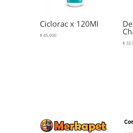
Ciclorac x 120Ml
De
Ch
$
45.000
$
32.
Co