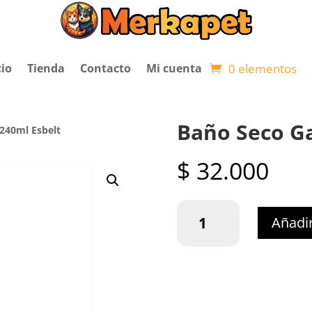
0 elementos
cio
Tienda
Contacto
Mi cuenta
Baño Seco Ga
 240ml Esbelt
$
32.000
Baño
Añadir
Seco
Gatos
x
240ml
Esbelt
cantidad