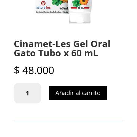
Cinamet-Les Gel Oral
Gato Tubo x 60 mL
$
48.000
Cinamet-
Añadir al carrito
Les
Gel
Oral
Gato
Tubo
x
60