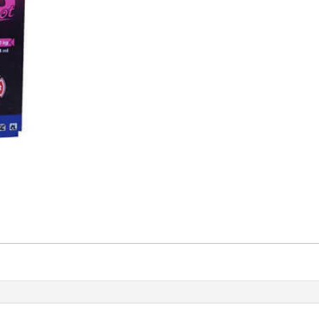
x
1,34Ml
cantidad