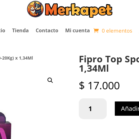
0 elementos
cio
Tienda
Contacto
Mi cuenta
Fipro Top Spo
0-20Kg) x 1,34Ml
1,34Ml
$
17.000
Fipro
Añadir
Top
Spot
Perros
(10-
20Kg)