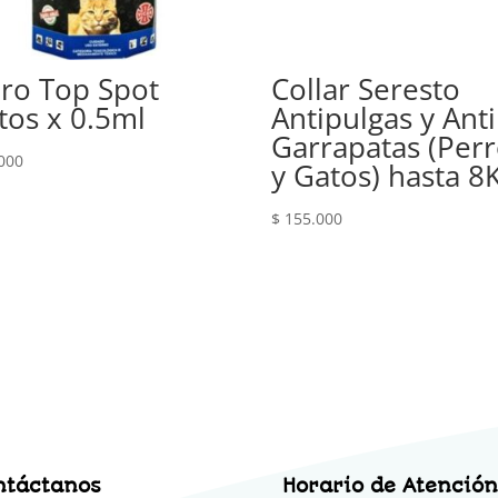
pro Top Spot
Collar Seresto
tos x 0.5ml
Antipulgas y Anti
Garrapatas (Per
000
y Gatos) hasta 8
$
155.000
ntáctanos
Horario de Atención