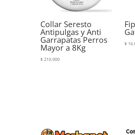
Collar Seresto
Fi
Antipulgas y Anti
Ga
Garrapatas Perros
$
16.
Mayor a 8Kg
$
210.000
Co