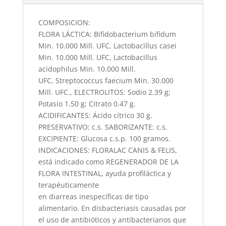
cantidad
COMPOSICION:
FLORA LÁCTICA: Bifidobacterium bifidum
Min. 10.000 Mill. UFC, Lactobacillus casei
Min. 10.000 Mill. UFC, Lactobacillus
acidophilus Min. 10.000 Mill.
UFC, Streptococcus faecium Min. 30.000
Mill. UFC., ELECTROLITOS: Sodio 2.39 g;
Potasio 1.50 g; Citrato 0.47 g.
ACIDIFICANTES: Ácido cítrico 30 g.
PRESERVATIVO: c.s. SABORIZANTE: c.s.
EXCIPIENTE: Glucosa c.s.p. 100 gramos.
INDICACIONES: FLORALAC CANIS & FELIS,
está indicado como REGENERADOR DE LA
FLORA INTESTINAL, ayuda profiláctica y
terapéuticamente
en diarreas inespecíficas de tipo
alimentario. En disbacteriasis causadas por
el uso de antibióticos y antibacterianos que