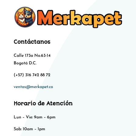
Contáctanos
Calle 173a No.63-14
Bogotá D.C.
(+57) 316 742 88 72
ventas@merkapet.co
Horario de Atención
Lun – Vie: 9am – 6pm
Sab: 10am – 1pm​​