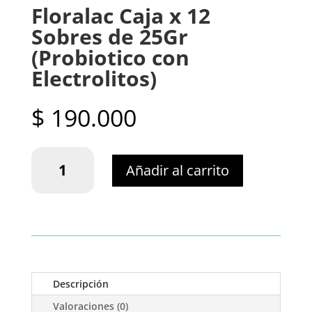
Floralac Caja x 12
Sobres de 25Gr
(Probiotico con
Electrolitos)
$
190.000
Floralac
Añadir al carrito
Caja
x
12
Sobres
de
25Gr
(Probiotico
con
Descripción
Electrolitos)
Valoraciones (0)