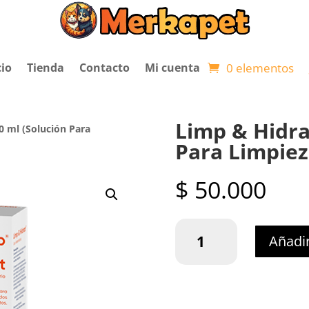
0 elementos
cio
Tienda
Contacto
Mi cuenta
Limp & Hidra
0 ml (Solución Para
Para Limpiez
$
50.000
Limp
Añadir
&
Hidrat
x
100
ml