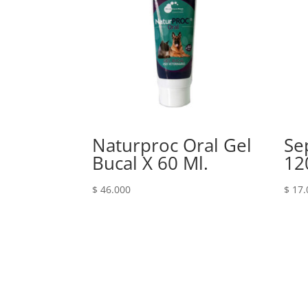
Naturproc Oral Gel
Se
Bucal X 60 Ml.
12
$
46.000
$
17.