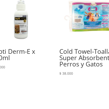
pti Derm-E x
Cold Towel-Toall
0ml
Super Absorben
Perros y Gatos
000
$
38.000