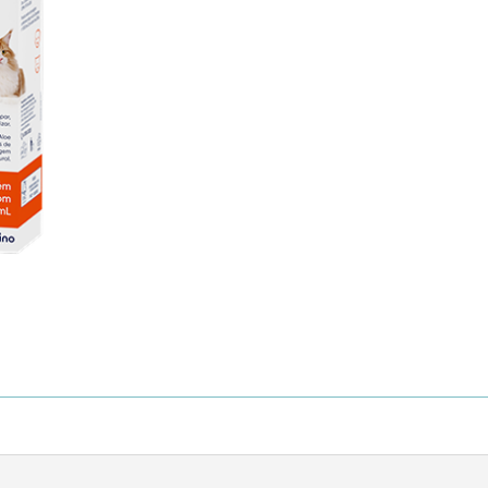
(Solución
Para
Limpieza
Otica)
cantidad