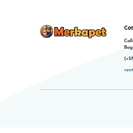
Co
Call
Bog
(+57
ven