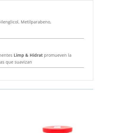
pilenglicol, Metilparabeno,
onentes
Limp & Hidrat
promueven la
ras que suavizan