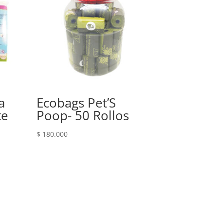
a
Ecobags Pet’S
te
Poop- 50 Rollos
$
180.000