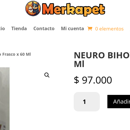
0 elementos
cio
Tienda
Contacto
Mi cuenta
NEURO BIHOV
 Frasco x 60 Ml
Ml
$
97.000
NEURO
Añadir
BIHOV
Liquido
Frasco
x
60