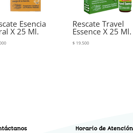
scate Esencia
Rescate Travel
ral X 25 Ml.
Essence X 25 Ml.
000
$
19.500
ntáctanos
Horario de Atención