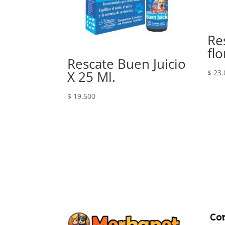
Re
flo
Rescate Buen Juicio
$
23.
X 25 Ml.
$
19.500
Co