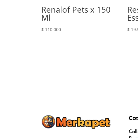
Renalof Pets x 150
Re
Ml
Es
$
110.000
$
19.
Co
Call