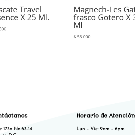
scate Travel
Magnech-Les Ga
sence X 25 Ml.
frasco Gotero X 
Ml
500
$
58.000
ntáctanos
Horario de Atención
e 173a No.63-14
Lun – Vie: 9am – 6pm