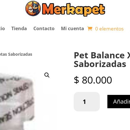
0 elementos
cio
Tienda
Contacto
Mi cuenta
Pet Balance 
etas Saborizadas
Saborizadas
$
80.000
Pet
Añadir
Balance
X
60
Tabletas
Saborizadas