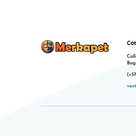
Co
Call
Bog
(+57
ven