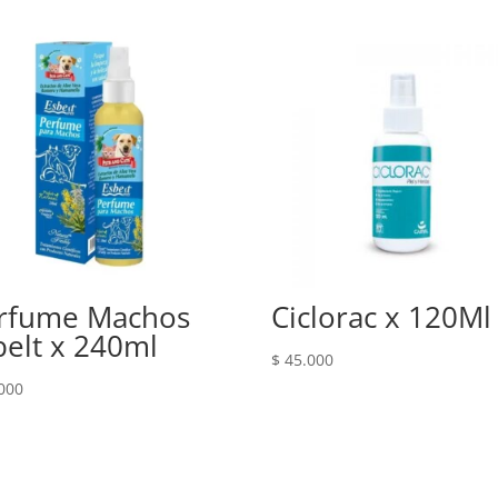
rfume Machos
Ciclorac x 120Ml
belt x 240ml
$
45.000
000