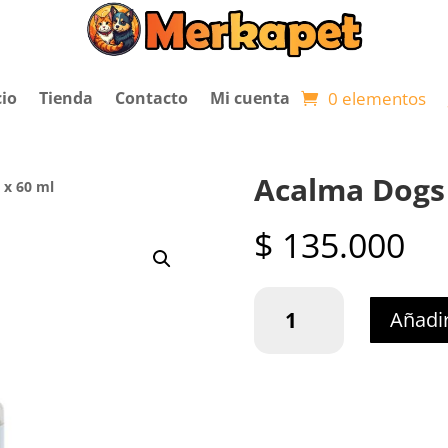
0 elementos
cio
Tienda
Contacto
Mi cuenta
Acalma Dogs 
 x 60 ml
$
135.000
Acalma
Añadir
Dogs
Spray
x
60
ml
cantidad