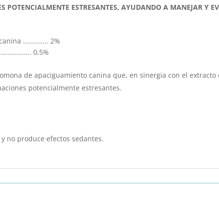
NES POTENCIALMENTE ESTRESANTES, AYUDANDO A MANEJAR Y 
 canina ………….. 2%
…………………. 0,5%
ona de apaciguamiento canina que, en sinergia con el extracto d
tuaciones potencialmente estresantes.
y no produce efectos sedantes.