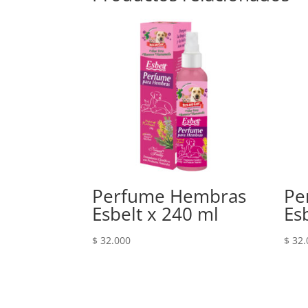
Perfume Hembras
Pe
Esbelt x 240 ml
Es
$
32.000
$
32.