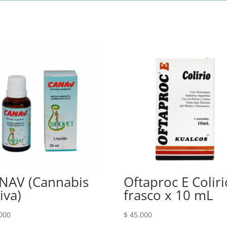
NAV (Cannabis
Oftaproc E Coliri
iva)
frasco x 10 mL
000
$
45.000