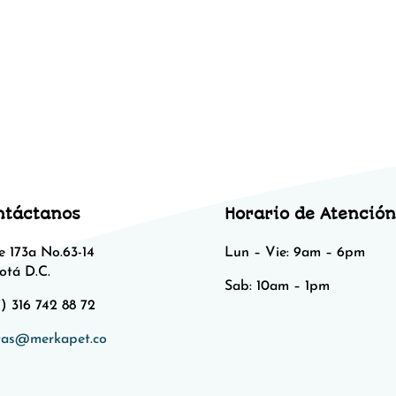
ntáctanos
Horario de Atención
e 173a No.63-14
Lun – Vie: 9am – 6pm
otá D.C.
Sab: 10am – 1pm​​
) 316 742 88 72
tas@merkapet.co