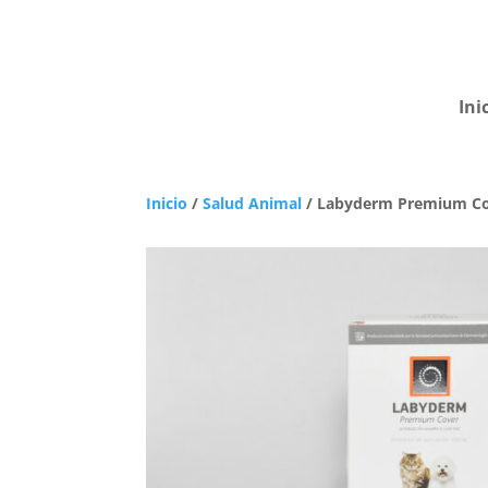
Ini
Inicio
/
Salud Animal
/ Labyderm Premium Co