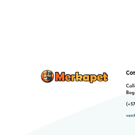
Co
Call
Bog
(+57
ven