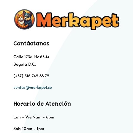
Contáctanos
Calle 173a No.63-14
Bogotá D.C.
(+57) 316 742 88 72
ventas@merkapet.co
Horario de Atención
Lun – Vie: 9am – 6pm
Sab: 10am – 1pm​​