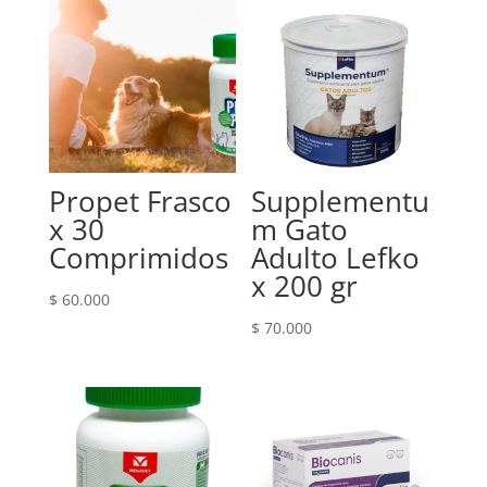
Propet Frasco
Supplementu
x 30
m Gato
Comprimidos
Adulto Lefko
x 200 gr
$
60.000
$
70.000