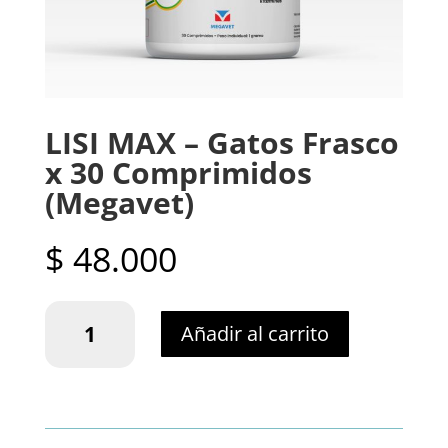
LISI MAX – Gatos Frasco
x 30 Comprimidos
(Megavet)
$
48.000
LISI
Añadir al carrito
MAX
-
Gatos
Frasco
x